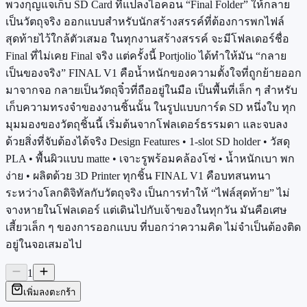
พวงกุญแจเก็บ SD Card ที่แปลงไอคอน “Final Folder” ให้กลาย
เป็นวัตถุจริง ออกแบบสำหรับนักสร้างสรรค์ที่ต้องการพกไฟล์
สุดท้ายไว้ใกล้ตัวเสมอ ในทุกงานสร้างสรรค์ จะมีโฟลเดอร์ชื่อ
Final ที่ไม่เคย Final จริง แต่ครั้งนี้ Portjolio ได้ทำให้มัน “กลาย
เป็นของจริง” FINAL V1 คือน้ำหนักของความตั้งใจที่ถูกย้ายออก
มาจากจอ กลายเป็นวัตถุจิ๋วที่ถืออยู่ในมือ เป็นพื้นที่เล็ก ๆ สำหรับ
เก็บความทรงจำของงานชิ้นนั้น ในรูปแบบการ์ด SD หนึ่งใบ ทุก
มุมมองของวัตถุชิ้นนี้ เริ่มต้นจากโฟลเดอร์ธรรมดา และจบลง
ด้วยสิ่งที่จับต้องได้จริง Design Features • 1-slot SD holder • วัสดุ
PLA • พื้นผิวแบบ matte • เจาะรูพร้อมคล้องโซ่ • น้ำหนักเบา พก
ง่าย • ผลิตด้วย 3D Printer ทุกชิ้น FINAL V1 คือบทสนทนา
ระหว่างโลกดิจิทัลกับวัตถุจริง เป็นการทำให้ “ไฟล์สุดท้าย” ไม่
จางหายในโฟลเดอร์ แต่เดินไปกับเจ้าของในทุกวัน มันคือเศษ
เสี้ยวเล็ก ๆ ของการออกแบบ ที่บอกว่าความคิด ไม่จำเป็นต้องติด
อยู่ในจอเสมอไป
1
เพิ่มลงตะกร้า