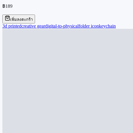
฿189
เพิ่มลงตะกร้า
3d printed
creative gear
digital-to-physical
folder icon
keychain