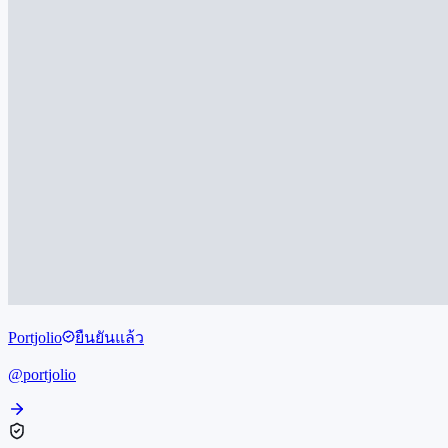
Portjolio
ยืนยันแล้ว
@
portjolio