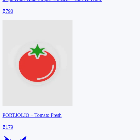
฿790
PORTJOLIO – Tomato Fresh
฿179