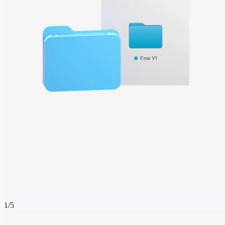
1
/
5