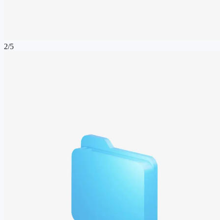
2
/
5