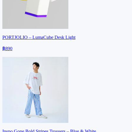
PORTJOLIO – LumaCube Desk Light
฿890
Inspo Gone Bold Stripes Trousers – Blue & White