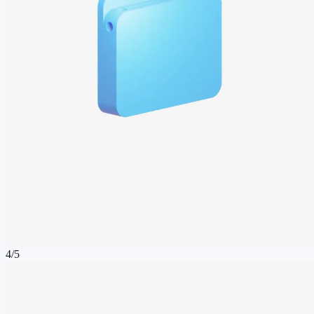
4
/
5