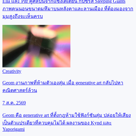
Ella และ Pitr คู่ศิลปินจากแซงเตเตียน กับซีรีส์ Sleeping Giants
ภาพคนนอนขนาดมหึมาบนหลังคาและลานเมือง ที่ต้องมองจาก
มุมสูงถึงจะเห็นครบ
Creativity
Geom งานภาพที่ห้ามตัวเองสุ่ม เมื่อ generative art กลับไปหา
คณิตศาสตร์ล้วน
7 ส.ค. 2569
Geom คือ generative art ที่ตั้งกฎห้ามใช้ฟังก์ชันสุ่ม ปล่อยให้เสียง
เป็นตัวแปรเดียวที่ควบคุมไม่ได้ ผลงานของ Kynd และ
Yaporigami