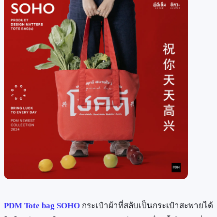
PDM Tote bag SOHO
กระเป๋าผ้าที่สลับเป็นกระเป๋าสะพายได้