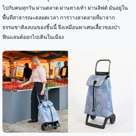
ไปกับคนทุกวัน ผ่านตลาด ผ่านทางเท้า ผ่านลิฟต์ มันอยู่ใน
พื้นที่สาธารณะตลอดเวลา การวางลวดลายที่มาจาก
ธรรมชาติลงบนของชิ้นนี้ จึงเหมือนพาเศษเสี้ยวของป่า
ฟินแลนด์ออกไปเดินในเมือง