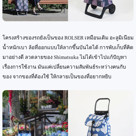
โครงสร้างของรถยังเป็นของ ROLSER เหมือนเดิม อะลูมิเนียม
น้ำหนักเบา ล้อที่ออกแบบให้ลากขึ้นบันไดได้ การพับเก็บที่คิด
มาอย่างดี ลวดลายของ Shimatsuka ไม่ได้เข้าไปแก้ปัญหา
เรื่องการใช้งาน มันแค่เปลี่ยนความสัมพันธ์ระหว่างคนกับ
ของ จากของที่ต้องใช้ ให้กลายเป็นของที่อยากหยิบ