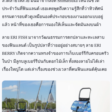
ลวดลายให้สวย มันมาจากสิ่งที่ Shimatsuka เห็นในชีวิต
ประจำวันที่ฟินแลนด์ เธอเคยพูดถึงความรู้สึกที่ว่าทิวทัศน์
ธรรมดารอบตัวดูเหมือนองค์ประกอบของงานออกแบบอยู่
แล้ว หน้าที่ของเธอคือการมองให้เห็นและจัดมันลงบนผ้า
ลาย ERI FISH มาจากวัฒนธรรมการตกปลาและทะเลสาบ
ของฟินแลนด์ เป็นรูปปลาที่ว่ายอยู่อย่างสบายๆ ลาย ERI
BERRY เกิดจากความทรงจำของการเก็บเบอร์รีกับครอบครัว
ในป่า มีลูกบลูเบอร์รีปนกับดอกไม้เล็ก ทั้งสองลายไม่ได้เล่า
เรื่องใหญ่โต แต่เล่าเรื่องของช่วงเวลาที่คนฟินแลนด์คุ้นเคย