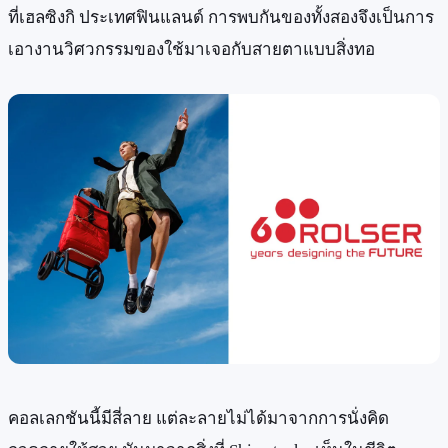
ที่เฮลซิงกิ ประเทศฟินแลนด์ การพบกันของทั้งสองจึงเป็นการ
เอางานวิศวกรรมของใช้มาเจอกับสายตาแบบสิ่งทอ
คอลเลกชันนี้มีสี่ลาย แต่ละลายไม่ได้มาจากการนั่งคิด