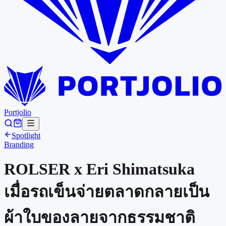
Portjolio
Spotlight
Branding
ROLSER x Eri Shimatsuka
เมื่อรถเข็นจ่ายตลาดกลายเป็น
ผ้าใบของลายจากธรรมชาติ