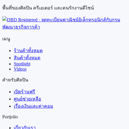
พื้นที่ของศิลปิน ครีเอเตอร์ และคนรักงานดีไซน์
เมนู
ร้านค้าทั้งหมด
สินค้าทั้งหมด
Spotlight
Videos
สำหรับศิลปิน
เปิดร้านฟรี
ศูนย์ช่วยเหลือ
เรื่องเงินและค่าคอม
Portjolio
เกี่ยวกับเรา