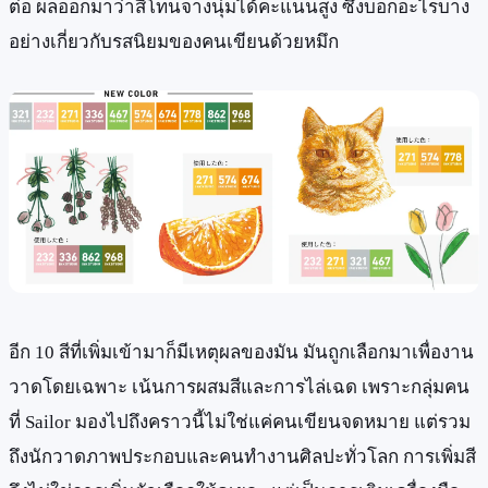
ต่อ ผลออกมาว่าสีโทนจางนุ่มได้คะแนนสูง ซึ่งบอกอะไรบาง
อย่างเกี่ยวกับรสนิยมของคนเขียนด้วยหมึก
อีก 10 สีที่เพิ่มเข้ามาก็มีเหตุผลของมัน มันถูกเลือกมาเพื่องาน
วาดโดยเฉพาะ เน้นการผสมสีและการไล่เฉด เพราะกลุ่มคน
ที่ Sailor มองไปถึงคราวนี้ไม่ใช่แค่คนเขียนจดหมาย แต่รวม
ถึงนักวาดภาพประกอบและคนทำงานศิลปะทั่วโลก การเพิ่มสี