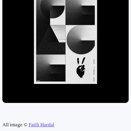
All image ©
Fatih Hardal