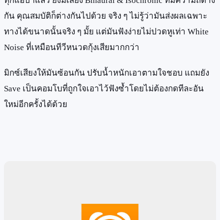
ทุกแอปฯแล้ว ยังมีเสียง Binaural & Isochronic ที่มีความถี่ต่าง
กัน คุณสมบัติก็ต่างกันไปด้วย จริง ๆ ไม่รู้ว่ามันส่งผลเฉพาะ
ทางได้ขนาดนั้นจริง ๆ มั้ย แต่มันฟังง่ายไม่ปวดหูเท่า White
Noise ที่เหมือนทีวีหนวดกุ้งเสียมากกว่า
มิกซ์เสียงให้มันซ้อนกัน ปรับน้ำหนักเอาตามใจชอบ แถมยัง
Save เป็นคอมโบที่ถูกใจเอาไว้ฟังซ้ำโดยไม่ต้องกดทีละอัน
ใหม่อีกครั้งได้ด้วย