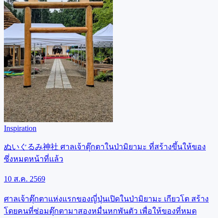
Inspiration
ぬいぐるみ神社 ศาลเจ้าตุ๊กตาในป่ามิยามะ ที่สร้างขึ้นให้ของ
ซึ่งหมดหน้าที่แล้ว
10 ส.ค. 2569
ศาลเจ้าตุ๊กตาแห่งแรกของญี่ปุ่นเปิดในป่ามิยามะ เกียวโต สร้าง
โดยคนที่ซ่อมตุ๊กตามาสองหมื่นหกพันตัว เพื่อให้ของที่หมด