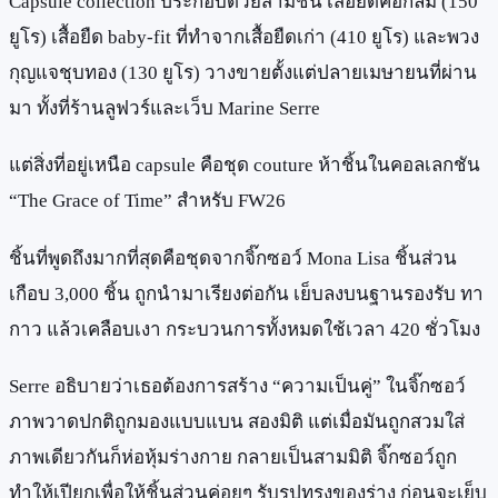
Capsule collection ประกอบด้วยสามชิ้น เสื้อยืดคอกลม (150
ยูโร) เสื้อยืด baby-fit ที่ทำจากเสื้อยืดเก่า (410 ยูโร) และพวง
กุญแจชุบทอง (130 ยูโร) วางขายตั้งแต่ปลายเมษายนที่ผ่าน
มา ทั้งที่ร้านลูฟวร์และเว็บ Marine Serre
แต่สิ่งที่อยู่เหนือ capsule คือชุด couture ห้าชิ้นในคอลเลกชัน
“The Grace of Time” สำหรับ FW26
ชิ้นที่พูดถึงมากที่สุดคือชุดจากจิ๊กซอว์ Mona Lisa ชิ้นส่วน
เกือบ 3,000 ชิ้น ถูกนำมาเรียงต่อกัน เย็บลงบนฐานรองรับ ทา
กาว แล้วเคลือบเงา กระบวนการทั้งหมดใช้เวลา 420 ชั่วโมง
Serre อธิบายว่าเธอต้องการสร้าง “ความเป็นคู่” ในจิ๊กซอว์
ภาพวาดปกติถูกมองแบบแบน สองมิติ แต่เมื่อมันถูกสวมใส่
ภาพเดียวกันก็ห่อหุ้มร่างกาย กลายเป็นสามมิติ จิ๊กซอว์ถูก
ทำให้เปียกเพื่อให้ชิ้นส่วนค่อยๆ รับรูปทรงของร่าง ก่อนจะเย็บ