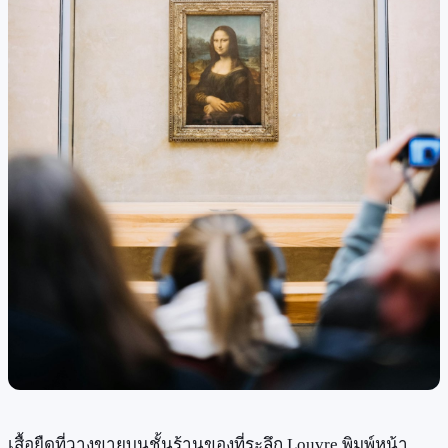
เสื้อยืดที่วางขายบนชั้นร้านของที่ระลึก Louvre พิมพ์หน้า