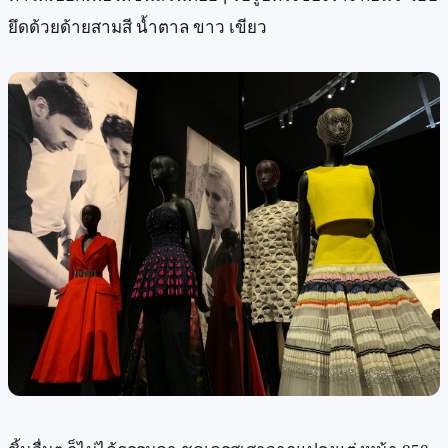
ยึดด้วยด้ายสามสี น้ำตาล ขาว เขียว