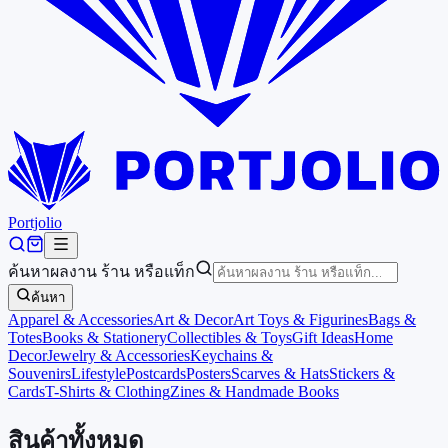
Portjolio
ค้นหาผลงาน ร้าน หรือแท็ก
ค้นหา
Apparel & Accessories
Art & Decor
Art Toys & Figurines
Bags &
Totes
Books & Stationery
Collectibles & Toys
Gift Ideas
Home
Decor
Jewelry & Accessories
Keychains &
Souvenirs
Lifestyle
Postcards
Posters
Scarves & Hats
Stickers &
Cards
T-Shirts & Clothing
Zines & Handmade Books
สินค้าทั้งหมด