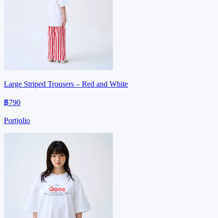
Large Striped Trousers – Red and White
฿790
Portjolio