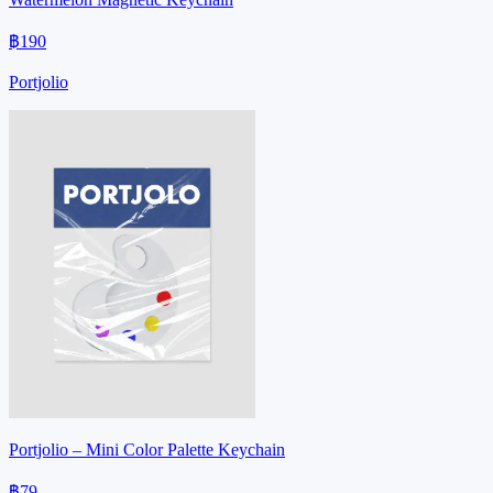
฿190
Portjolio
Portjolio – Mini Color Palette Keychain
฿79