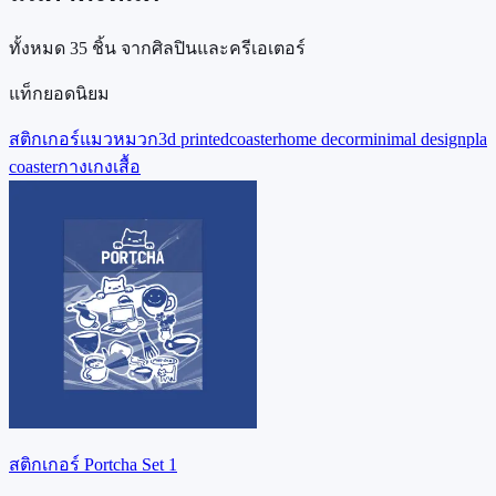
ทั้งหมด
35
ชิ้น จากศิลปินและครีเอเตอร์
แท็กยอดนิยม
สติกเกอร์
แมว
หมวก
3d printed
coaster
home decor
minimal design
pla
coaster
กางเกง
เสื้อ
สติกเกอร์ Portcha Set 1