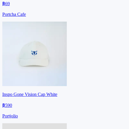
฿69
Portcha Cafe
Inspo Gone Vision Cap White
฿590
Portjolio