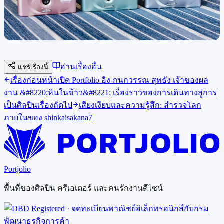
อ่านเรื่องอื่น
แชร์เรื่องนี้
เรื่องก่อนหน้า
เปิด Portfolio อิง-กนกวรรณ สุทธัง เจ้าของผล
งาน &#8220;หินในข้าว&#8221; เรื่องราวของการเดินทางสู่การ
เป็นศิลปิน
เรื่องถัดไป
เสียงเงียบและความรู้สึก: สำรวจโลก
ภายในของ shinkaisakana7
Portjolio
พื้นที่ของศิลปิน ครีเอเตอร์ และคนรักงานดีไซน์