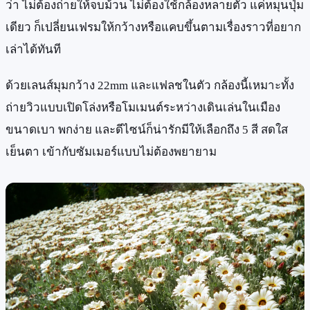
ว่า ไม่ต้องถ่ายให้จบม้วน ไม่ต้องใช้กล้องหลายตัว แค่หมุนปุ่ม
เดียว ก็เปลี่ยนเฟรมให้กว้างหรือแคบขึ้นตามเรื่องราวที่อยาก
เล่าได้ทันที
ด้วยเลนส์มุมกว้าง 22mm และแฟลชในตัว กล้องนี้เหมาะทั้ง
ถ่ายวิวแบบเปิดโล่งหรือโมเมนต์ระหว่างเดินเล่นในเมือง
ขนาดเบา พกง่าย และดีไซน์ก็น่ารักมีให้เลือกถึง 5 สี สดใส
เย็นตา เข้ากับซัมเมอร์แบบไม่ต้องพยายาม