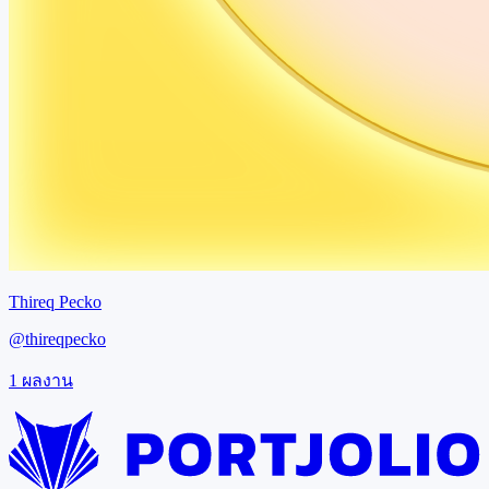
Thireq Pecko
@
thireqpecko
1
ผลงาน