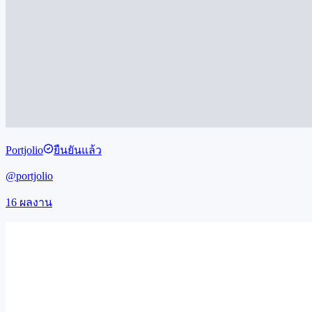
Portjolio
ยืนยันแล้ว
@
portjolio
16
ผลงาน