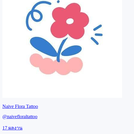
Naive Flora Tattoo
@
naivefloraltattoo
17
ผลงาน