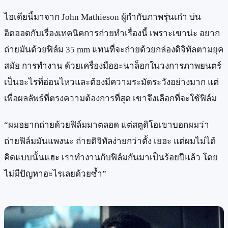
ไอเดียนี้มาจาก John Mathieson ผู้กำกับภาพรุ่นเก๋า บ่น
อิดออดกับเรื่องเทคนิคการถ่ายทำเรื่องนี้ เพราะเขาน่ะ อยาก
ถ่ายมันด้วยฟิล์ม 35 mm แทนที่จะถ่ายด้วยกล่องดิจิทัลตามยุค
สมัย การทำงาน ด้วยเครื่องมืออะนาล็อกในวงการภาพยนตร์
เป็นอะไรที่อ่อนไหวและต้องมีความระมัดระวังอย่างมาก แต่
เพื่อผลลัพธ์ที่ตรงความต้องการที่สุด เขาจึงเลือกที่จะใช้ฟิล์ม
“ผมอยากถ่ายด้วยฟิล์มมาตลอด แต่สตูดิโอเขาบอกผมว่า
ถ่ายฟิล์มมันแพงนะ ถ่ายดิจิทัลง่ายกว่าตั้ง เยอะ แต่ผมไม่ได้
คิดแบบนั้นแฮะ เราทำงานกับฟิล์มกันมาเป็นร้อยปีแล้ว โดย
ไม่มีปัญหาอะไรเลยด้วยซ้ำ”