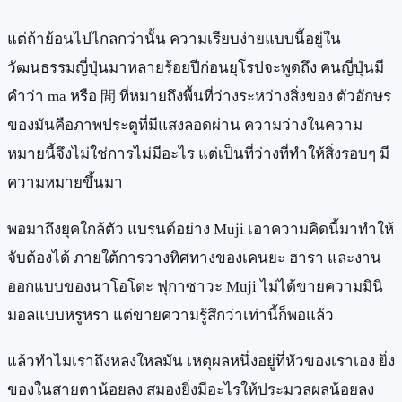
แต่ถ้าย้อนไปไกลกว่านั้น ความเรียบง่ายแบบนี้อยู่ใน
วัฒนธรรมญี่ปุ่นมาหลายร้อยปีก่อนยุโรปจะพูดถึง คนญี่ปุ่นมี
คำว่า ma หรือ 間 ที่หมายถึงพื้นที่ว่างระหว่างสิ่งของ ตัวอักษร
ของมันคือภาพประตูที่มีแสงลอดผ่าน ความว่างในความ
หมายนี้จึงไม่ใช่การไม่มีอะไร แต่เป็นที่ว่างที่ทำให้สิ่งรอบๆ มี
ความหมายขึ้นมา
พอมาถึงยุคใกล้ตัว แบรนด์อย่าง Muji เอาความคิดนี้มาทำให้
จับต้องได้ ภายใต้การวางทิศทางของเคนยะ ฮารา และงาน
ออกแบบของนาโอโตะ ฟุกาซาวะ Muji ไม่ได้ขายความมินิ
มอลแบบหรูหรา แต่ขายความรู้สึกว่าเท่านี้ก็พอแล้ว
แล้วทำไมเราถึงหลงใหลมัน เหตุผลหนึ่งอยู่ที่หัวของเราเอง ยิ่ง
ของในสายตาน้อยลง สมองยิ่งมีอะไรให้ประมวลผลน้อยลง